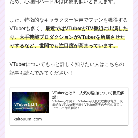
ため、心理的ハードルは比較的低いと言えます。
また、特徴的なキャラクターや声でファンを獲得する
VTuberも多く、
最近ではVTuberがTV番組に出演した
り、大手芸能プロダクションがVTuberを所属させた
りするなど、世間でも注目度が高まっています。
VTuberについてもっと詳しく知りたい人はこちらの
記事も読んでみてください！
VTuberとは？ 人気の理由について徹底解
説！
VTuberって何？ VTuberが人気な理由や背景、代
表的なVTuber事務所やVTuber業界の今後の展望に
について徹底解説！
kaitouumi.com